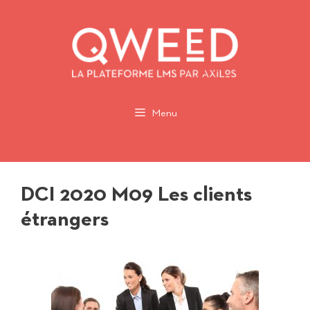
Aller
au
contenu
Menu
DCI 2020 M09 Les clients
étrangers