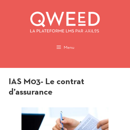
Aller
au
contenu
Menu
IAS M03- Le contrat
d’assurance