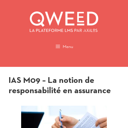
Aller
au
contenu
Menu
IAS M09 – La notion de
responsabilité en assurance