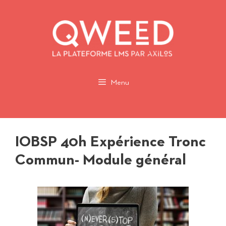
Aller
au
contenu
Menu
IOBSP 40h Expérience Tronc
Commun- Module général