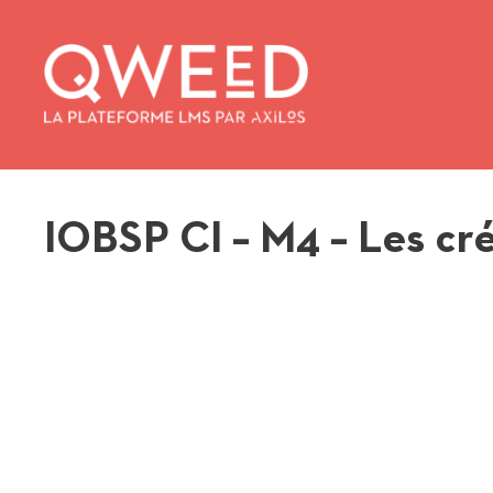
Aller
au
contenu
IOBSP CI – M4 – Les cr