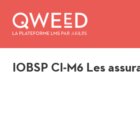
Aller
au
contenu
IOBSP CI-M6 Les assur