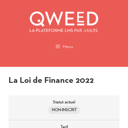
Aller
au
contenu
Menu
La Loi de Finance 2022
Statut actuel
NON-INSCRIT
Tarif