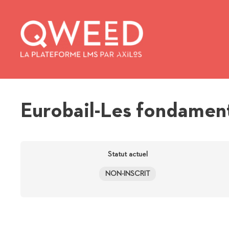
Aller
au
contenu
Eurobail-Les fondamen
Statut actuel
NON-INSCRIT