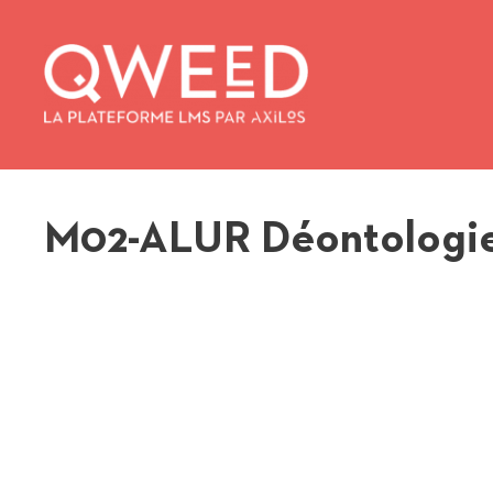
Aller
au
contenu
M02-ALUR Déontologie 